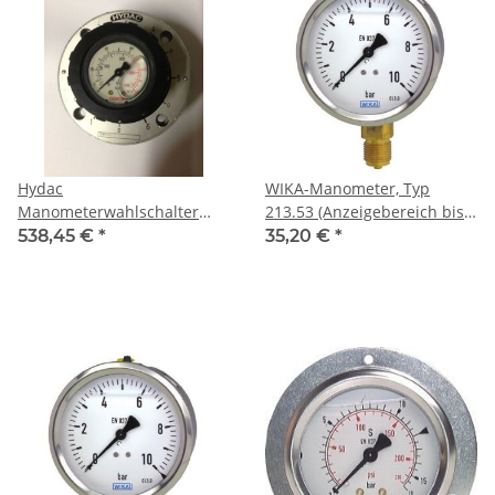
Hydac
WIKA-Manometer, Typ
Manometerwahlschalter
213.53 (Anzeigebereich bis
Artikel-Nr.: 859010
400 bar)
538,45 €
*
35,20 €
*