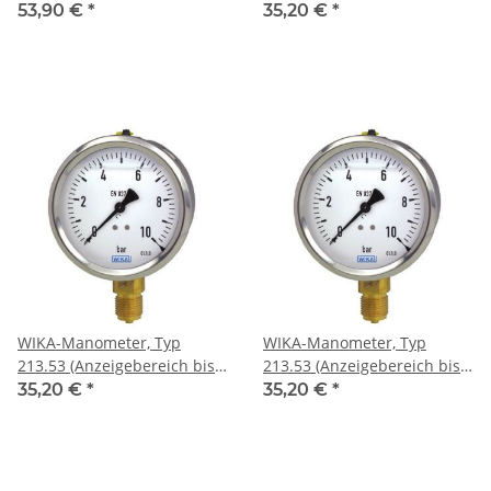
(Anzeigebereich bis 400 bar)
100 bar)
53,90 €
*
35,20 €
*
WIKA-Manometer, Typ
WIKA-Manometer, Typ
213.53 (Anzeigebereich bis
213.53 (Anzeigebereich bis
160 bar)
250 bar)
35,20 €
*
35,20 €
*