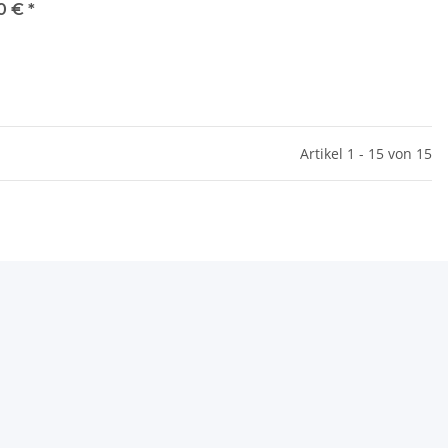
100-SS
0 €
*
Artikel 1 - 15 von 15