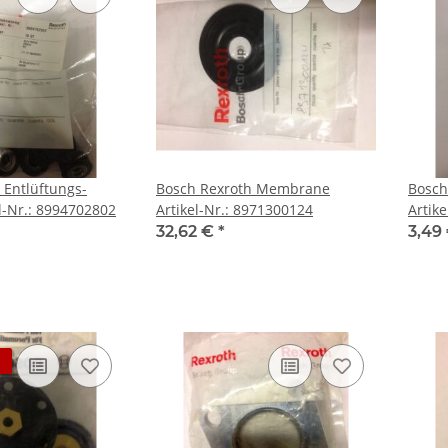
 Entlüftungs-
Bosch Rexroth Membrane
Bosch
l-Nr.: 8994702802
Artikel-Nr.: 8971300124
Artik
32,62 €
*
3,49