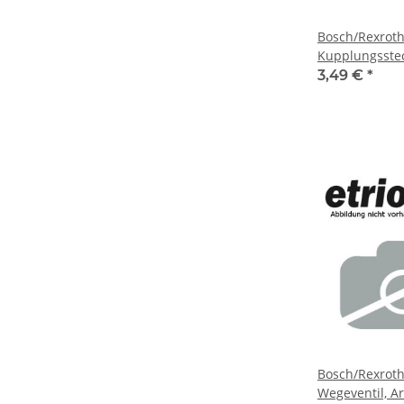
Bosch/Rexrot
Kupplungssteck
2121004050
3,49 €
*
Bosch/Rexroth
Wegeventil, A