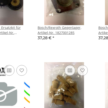
ür
Bosch/Rexroth Gegenlager,
Bosch/Rex
rtikel-Nr.
Artikel-Nr. 1827001285
Artik
37,28 €
*
37,2