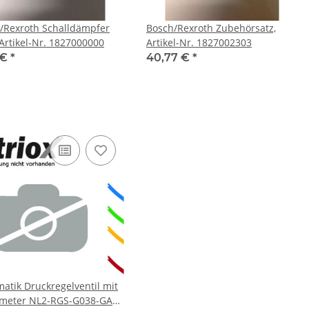
oth Schalldämpfer
Bosch/Rexroth Zubehörsatz,
 Artikel-Nr. 1827000000
Artikel-Nr. 1827002303
 €
*
40,77 €
*
atik Druckregelventil mit
meter NL2-RGS-G038-GAU-