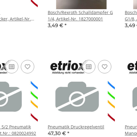
h
Bosch/Rexroth Schalldämpfer G
Bosch/Rexr
er, Artikel-Nr.
1/4, Artikel-Nr. 1827000001
G1/8,
3,49 €
*
3,49
 5/2 Pneumatik
Pneumatik Druckregelventil
Pneum
rt.Nr.: 0820024992
Mano
47,30 €
*