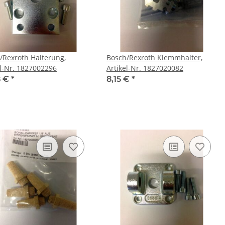
roth Halterung,
Bosch/Rexroth Klemmhalter,
el-Nr. 1827002296
Artikel-Nr. 1827020082
8 €
*
8,15 €
*