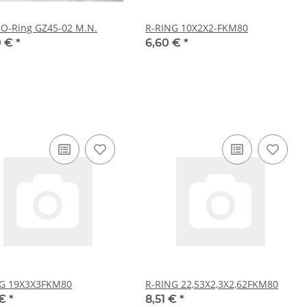
O-Ring GZ45-02 M.N.
R-RING 10X2X2-FKM80
0 €
*
6,60 €
*
NG 19X3X3FKM80
R-RING 22,53X2,3X2,62FKM80
 €
*
8,51 €
*