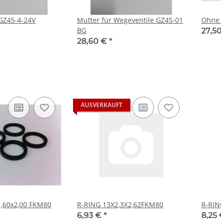
GZ45-4-24V
Mutter für Wegeventile GZ45-01
Ohne 
BG
27,5
28,60 €
*
AUSVERKAUFT
1,60x2,00 FKM80
R-RING 13X2,3X2,62FKM80
R-RI
6,93 €
*
8,25