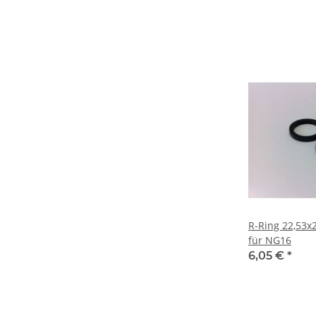
R-Ring 22,53x
für NG16
6,05 €
*