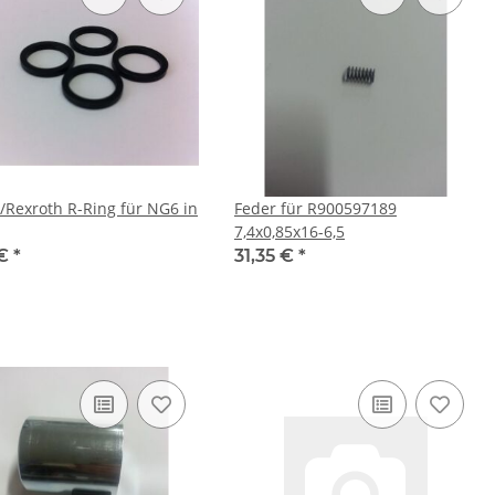
/Rexroth R-Ring für NG6 in
Feder für R900597189
7,4x0,85x16-6,5
 €
*
31,35 €
*