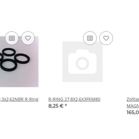
2,3x2,62NBR R-Ring
R-RING 27,8X2,6X3FKM80
Zollt
MAGN
8,25 €
*
BOSC
165,