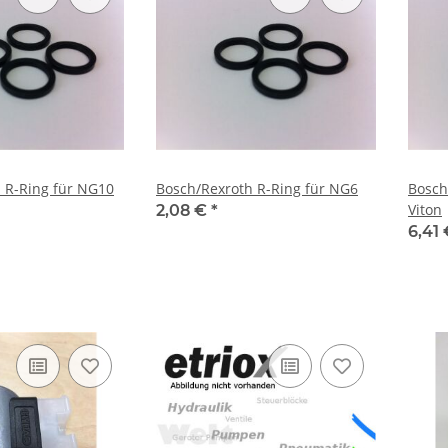
 R-Ring für NG10
Bosch/Rexroth R-Ring für NG6
Bosch
Viton
2,08 €
*
6,41