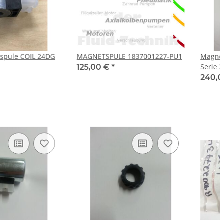
spule COIL 24DG
MAGNETSPULE 1837001227-PU1
Magne
Serie
125,00 €
*
240,