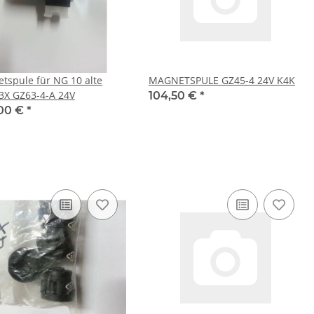
tspule für NG 10 alte
MAGNETSPULE GZ45-4 24V K4K
 3X GZ63-4-A 24V
104,50 €
*
00 €
*