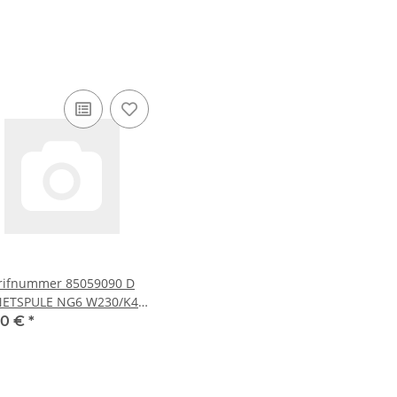
arifnummer 85059090 D
ETSPULE NG6 W230/K4
H
00 €
*