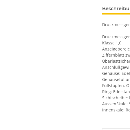
Beschreib
Druckmessgerä
Druckmessgerä
Klasse 1,6
Anzeigebereich
Ziffernblatt zw
Überlastsiche
Anschlußgewi
Gehäuse: Edel
Gehäusefüllun
Füllstopfen: 
Ring: Edelstah
Sichtscheibe:
AussenSkale:
Innenskale: Ro