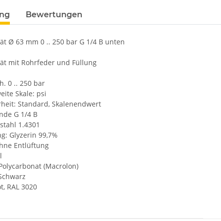
ung
Bewertungen
t Ø 63 mm 0 .. 250 bar G 1/4 B unten
t mit Rohrfeder und Füllung
. 0 .. 250 bar
eite Skale: psi
rheit: Standard, Skalenendwert
nde G 1/4 B
stahl 1.4301
g: Glyzerin 99,7%
Ohne Entlüftung
l
 Polycarbonat (Macrolon)
 Schwarz
t, RAL 3020