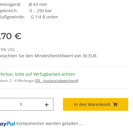
kmessgerät Ø 63 mm
gebreich: 0 .. 250 bar
lußgewinde: G 1/4 B unten
,70 €
19% USt. ,
 beachten Sie den Mindestbestellwert von 30 EUR.
eferbar, bitte auf Verfügbarkeit achten
dzeit:
2 - 4 Werktage
(DE - Ausland abweichend)
In den Warenkorb
Komponenten werden geladen ...