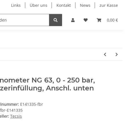
Links
Über uns
Kontakt
News
zur Kasse
eumatik
Elektronik
Messtechnik
Verschraubu
0,00 €
ometer NG 63, 0 - 250 bar,
zerinfüllung, Anschl. unten
elnummer:
E141335-fbr
fbr-E141335
ller:
Tecsis