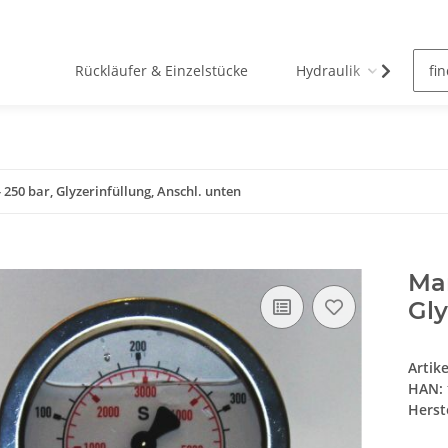
Rückläufer & Einzelstücke
Hydraulik
Pn
250 bar, Glyzerinfüllung, Anschl. unten
Man
Gly
Artik
HAN:
Herste