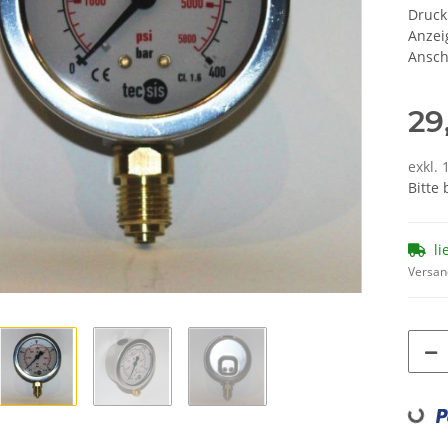
Druc
Anzei
Ansch
29
exkl. 
Bitte
li
Versan
Loading...