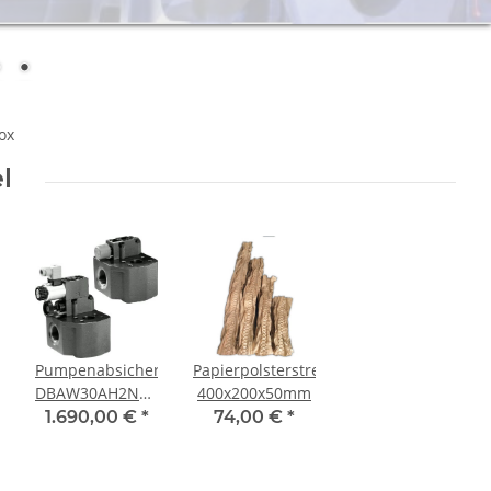
l
eifen
Pumpenabsicherungsblock
Papierpolsterstreifen
DBAW30AH2N1X/315-
400x200x50mm
6EG24N9K4
1.690,00 €
*
74,00 €
*