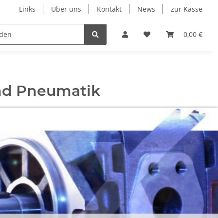
Links
Über uns
Kontakt
News
zur Kasse
eumatik
Elektronik
Messtechnik
Verschraubu
0,00 €
 und Pneumatik