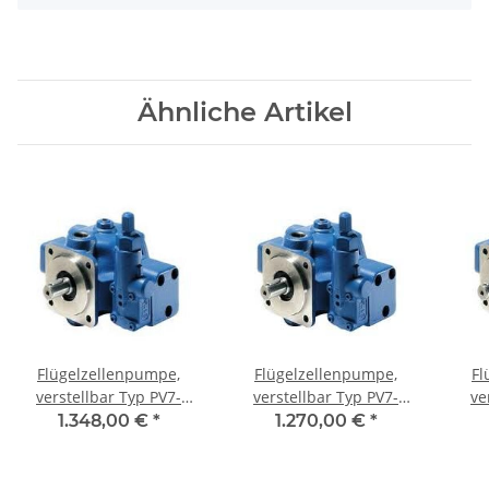
Ähnliche Artikel
Flügelzellenpumpe,
Flügelzellenpumpe,
Fl
verstellbar Typ PV7-
verstellbar Typ PV7-
ve
2X/20-25RA01MA0-10
1X/10-14RE01MC0-16
1X
1.348,00 €
*
1.270,00 €
*