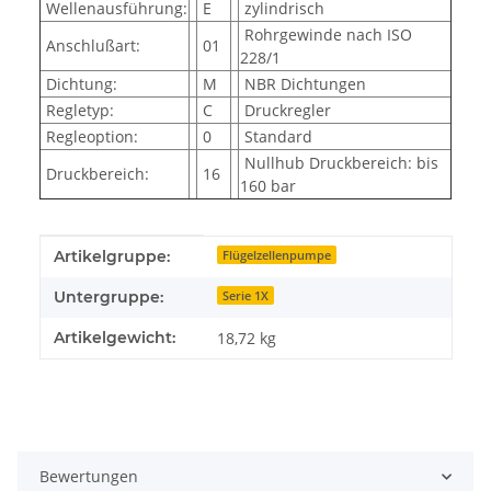
Wellenausführung:
E
zylindrisch
Rohrgewinde nach ISO
Anschlußart:
01
228/1
Dichtung:
M
NBR Dichtungen
Regletyp:
C
Druckregler
Regleoption:
0
Standard
Nullhub Druckbereich: bis
Druckbereich:
16
160 bar
Produkteigenschaft
Wert
Artikelgruppe:
Flügelzellenpumpe
Untergruppe:
Serie 1X
Artikelgewicht:
18,72
kg
Bewertungen