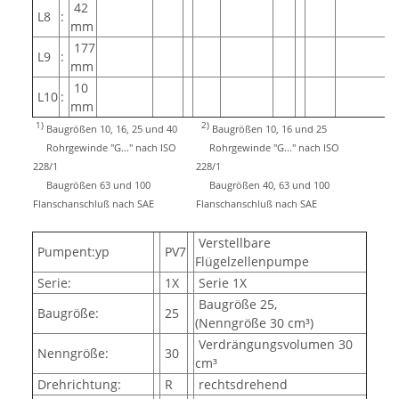
42
L8
:
mm
177
L9
:
mm
10
L10
:
mm
1)
2)
Baugrößen 10, 16, 25 und 40
Baugrößen 10, 16 und 25
Rohrgewinde "G..." nach ISO
Rohrgewinde "G..." nach ISO
228/1
228/1
Baugrößen 63 und 100
Baugrößen 40, 63 und 100
Flanschanschluß nach SAE
Flanschanschluß nach SAE
Verstellbare
Pumpent:yp
PV7
Flügelzellenpumpe
Serie:
1X
Serie 1X
Baugröße 25,
Baugröße:
25
(Nenngröße 30 cm³)
Verdrängungsvolumen 30
Nenngröße:
30
cm³
Drehrichtung:
R
rechtsdrehend