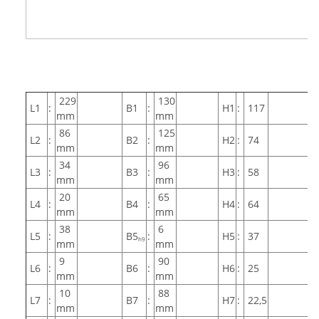
229
130
L1
:
B1
:
H1
:
117
mm
mm
86
125
L2
:
B2
:
H2
:
74
mm
mm
34
96
L3
:
B3
:
H3
:
58
mm
mm
20
65
L4
:
B4
:
H4
:
64
mm
mm
38
6
L5
:
B5
:
H5
:
37
h9
mm
mm
9
90
L6
:
B6
:
H6
:
25
mm
mm
10
88
L7
:
B7
:
H7
:
22,5
mm
mm