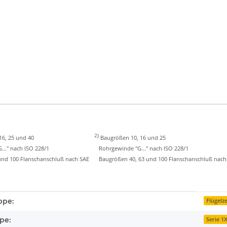
2)
16, 25 und 40
Baugrößen 10, 16 und 25
." nach ISO 228/1
Rohrgewinde "G..." nach ISO 228/1
d 100 Flanschanschluß nach SAE
Baugrößen 40, 63 und 100 Flanschanschluß nach
enschaft
ppe:
Flügelz
pe:
Serie 1