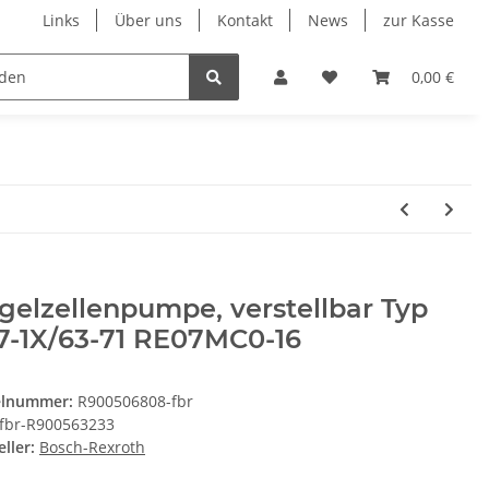
Links
Über uns
Kontakt
News
zur Kasse
eumatik
Elektronik
Messtechnik
Verschraubu
0,00 €
gelzellenpumpe, verstellbar Typ
7-1X/63-71 RE07MC0-16
elnummer:
R900506808-fbr
fbr-R900563233
ller:
Bosch-Rexroth