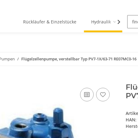
Rückläufer & Einzelstücke
Hydraulik
Pn
n-Pumpen
Flügelzellenpumpe, verstellbar Typ PV7-1X/63-71 RE07MC0-16
Flü
PV
Artik
HAN:
Herste