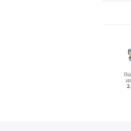
Flü
ve
2
30