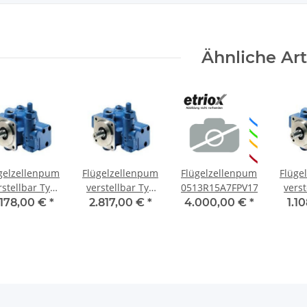
Ähnliche Art
gelzellenpumpe,
Flügelzellenpumpe,
Flügelzellenpumpe
Flüge
rstellbar Typ
verstellbar Typ
0513R15A7FPV17EM11FY11
verst
PV7-1X/25-
PV7-1X/40-
PV
.178,00 €
*
2.817,00 €
*
4.000,00 €
*
1.1
RE01MC0-16
45RE01MC0-16
10R