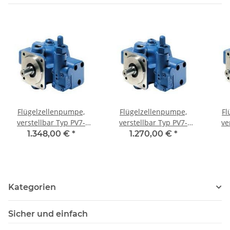
Flügelzellenpumpe,
Flügelzellenpumpe,
Fl
verstellbar Typ PV7-
verstellbar Typ PV7-
ve
2X/20-25RA01MA0-10
1X/10-14RE01MC0-16
1X
1.348,00 €
*
1.270,00 €
*
Kategorien
Sicher und einfach