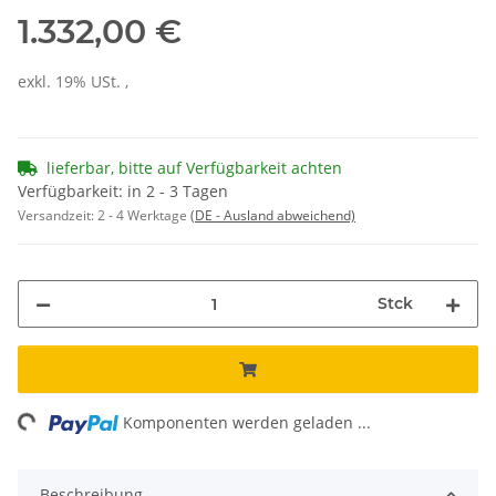
1.332,00 €
exkl. 19% USt. ,
lieferbar, bitte auf Verfügbarkeit achten
Verfügbarkeit: in 2 - 3 Tagen
Versandzeit:
2 - 4 Werktage
(DE - Ausland abweichend)
Stck
ng...
Komponenten werden geladen ...
Beschreibung