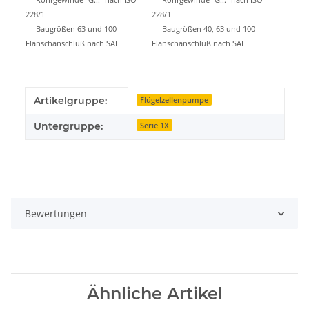
Rohrgewinde "G..." nach ISO
Rohrgewinde "G..." nach ISO
228/1
228/1
Baugrößen 63 und 100
Baugrößen 40, 63 und 100
Flanschanschluß nach SAE
Flanschanschluß nach SAE
Produkteigenschaft
Wert
Artikelgruppe:
Flügelzellenpumpe
Untergruppe:
Serie 1X
Bewertungen
Ähnliche Artikel