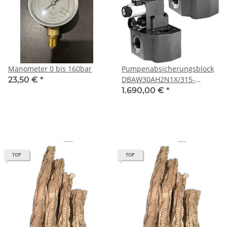
Manometer 0 bis 160bar
Pumpenabsicherungsblock
DBAW30AH2N1X/315-
23,50 €
*
6EG24N9K4
1.690,00 €
*
TOP
TOP