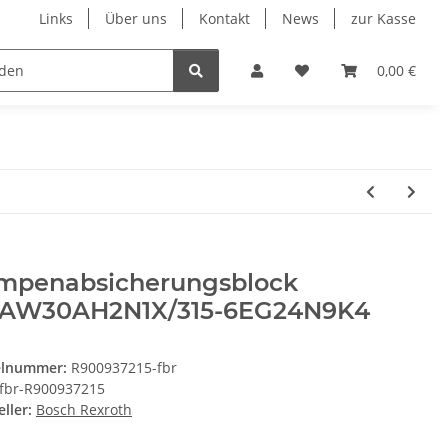
Links
Über uns
Kontakt
News
zur Kasse
eumatik
Elektronik
Messtechnik
Verschraubu
0,00 €
mpenabsicherungsblock
AW30AH2N1X/315-6EG24N9K4
elnummer:
R900937215-fbr
fbr-R900937215
ller:
Bosch Rexroth