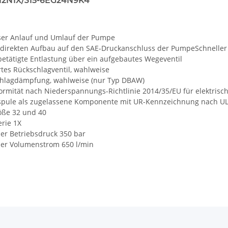
N1X/315-6EG24N9K4
ser Anlauf und Umlauf der Pumpe
 direkten Aufbau auf den SAE-Druckanschluss der PumpeSchnelle
etätigte Entlastung über ein aufgebautes Wegeventil
rtes Rückschlagventil, wahlweise
chlagdämpfung, wahlweise (nur Typ DBAW)
ormität nach Niederspannungs-Richtlinie 2014/35/EU für elektris
pule als zugelassene Komponente mit UR-Kennzeichnung nach UL 
ße 32 und 40
rie 1X
er Betriebsdruck 350 bar
er Volumenstrom 650 l/min