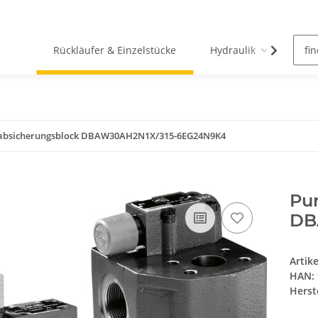
Rückläufer & Einzelstücke
Hydraulik
Pn
bsicherungsblock DBAW30AH2N1X/315-6EG24N9K4
Pu
DB
Artik
HAN:
Herste