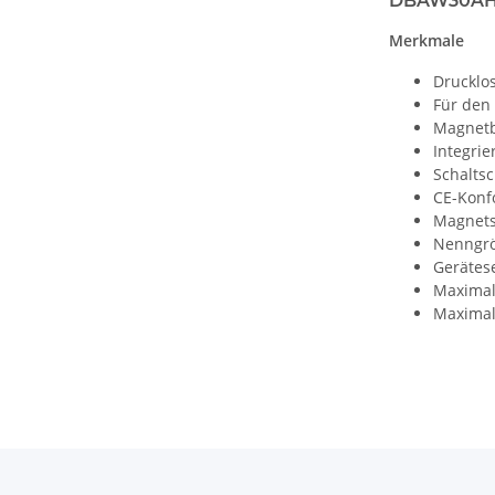
DBAW30AH2
Merkmale
Drucklo
Für den
Magnetb
Integrie
Schalts
CE-Konf
Magnets
Nenngrö
Gerätese
Maximal
Maximal