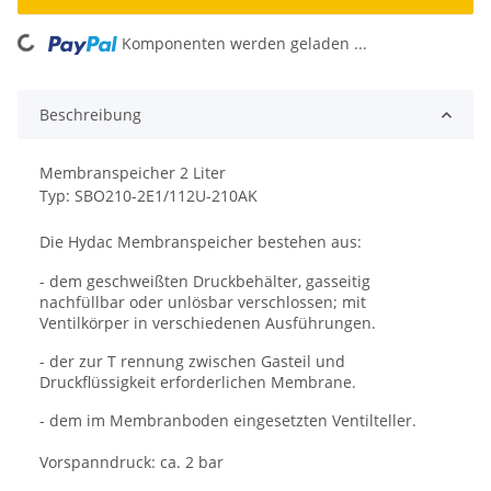
ading...
Komponenten werden geladen ...
Beschreibung
Membranspeicher 2 Liter
Typ: SBO210-2E1/112U-210AK
Die Hydac Membranspeicher bestehen aus:
- dem geschweißten Druckbehälter,
gasseitig
nachfüllbar oder unlösbar
verschlossen; mit
Ventilkörper in
verschiedenen Ausführungen.
- der zur T rennung zwischen Gasteil
und
Druckflüssigkeit erforderlichen
Membrane.
- dem im Membranboden eingesetzten
Ventilteller.
Vorspanndruck: ca. 2 bar