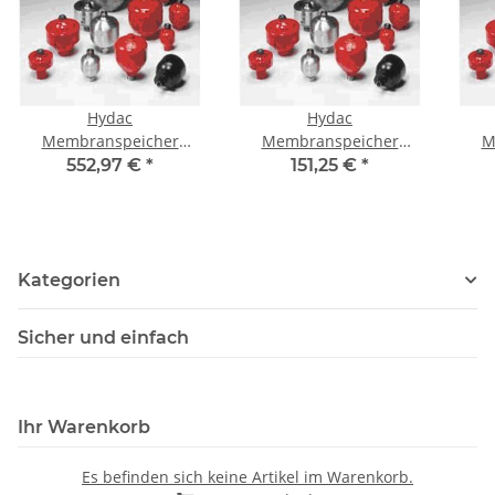
Hydac
Hydac
Membranspeicher
Membranspeicher
M
Artikel-Nr.: 3041974
Artikel-Nr.: 3041933
Ar
552,97 €
*
151,25 €
*
Kategorien
Sicher und einfach
Ihr Warenkorb
Es befinden sich keine Artikel im Warenkorb.