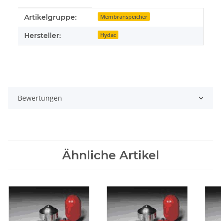
Produkteigenschaft
Wert
Artikelgruppe:
Membranspeicher
Hersteller:
Hydac
Bewertungen
Ähnliche Artikel