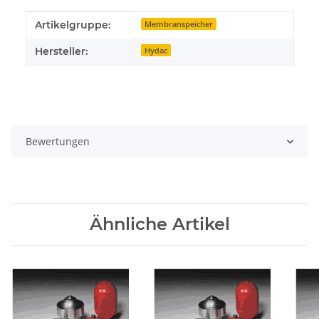
Produkteigenschaft
Wert
Artikelgruppe:
Membranspeicher
Hersteller:
Hydac
Bewertungen
Ähnliche Artikel