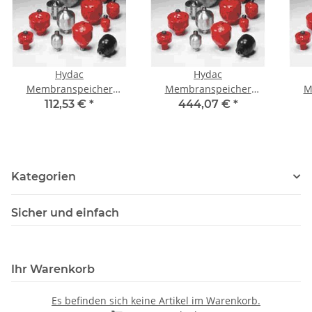
Hydac
Hydac
Membranspeicher
Membranspeicher
M
Artikel-Nr.: 3041895
Artikel-Nr.: 3041953
Ar
112,53 €
*
444,07 €
*
Kategorien
Sicher und einfach
Ihr Warenkorb
Es befinden sich keine Artikel im Warenkorb.