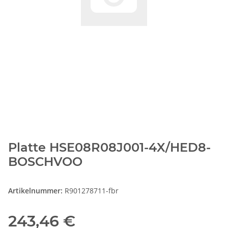
Platte HSE08R08J001-4X/HED8-
BOSCHVOO
Artikelnummer:
R901278711-fbr
243,46 €