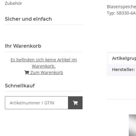
Zubehör
Blasenspeiche
Typ: SB330-6
Sicher und einfach
Ihr Warenkorb
Produkteig
Wert
Artikelgru
Es befinden sich keine Artikel im
Warenkorb.
Hersteller:
Zum Warenkorb
Schnellkauf