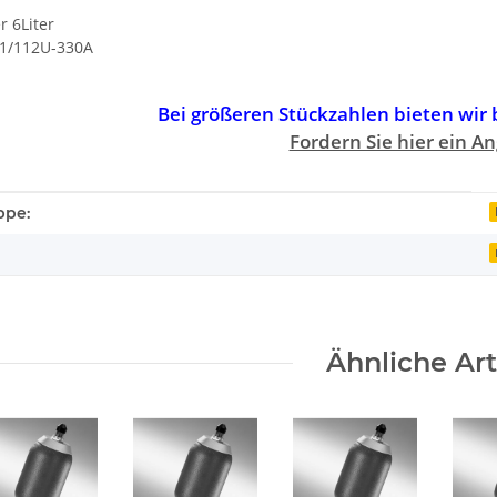
r 6Liter
A1/112U-330A
Bei größeren Stückzahlen bieten wir
Fordern Sie hier ein A
enschaft
ppe:
Ähnliche Art