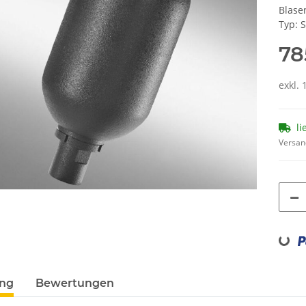
Blase
Typ: 
78
exkl. 
li
Versan
Loading...
ung
Bewertungen