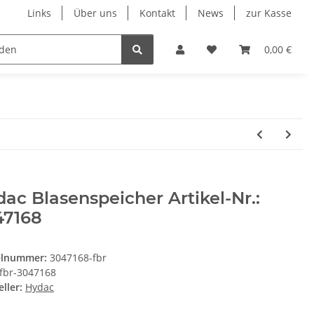
Links
Über uns
Kontakt
News
zur Kasse
eumatik
Elektronik
Messtechnik
Verschraubu
0,00 €
ac Blasenspeicher Artikel-Nr.:
47168
elnummer:
3047168-fbr
fbr-3047168
ller:
Hydac