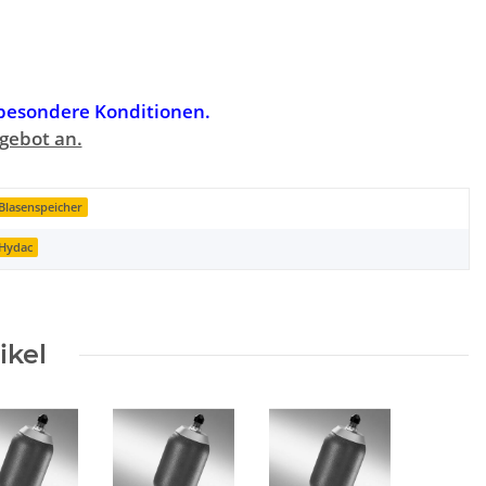
 besondere Konditionen.
ngebot an.
Blasenspeicher
Hydac
ikel