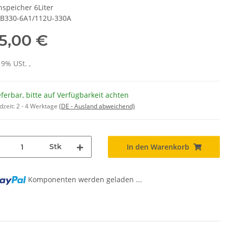
nspeicher 6Liter
SB330-6A1/112U-330A
5,00 €
19% USt. ,
eferbar, bitte auf Verfügbarkeit achten
dzeit:
2 - 4 Werktage
(DE - Ausland abweichend)
Stk
In den Warenkorb
Komponenten werden geladen ...