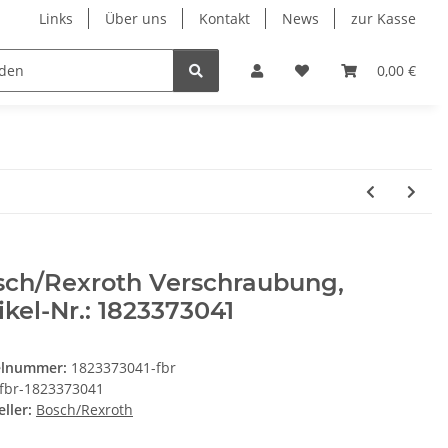
Links
Über uns
Kontakt
News
zur Kasse
eumatik
Elektronik
Messtechnik
Verschraubu
0,00 €
sch/Rexroth Verschraubung,
ikel-Nr.: 1823373041
elnummer:
1823373041-fbr
fbr-1823373041
ller:
Bosch/Rexroth