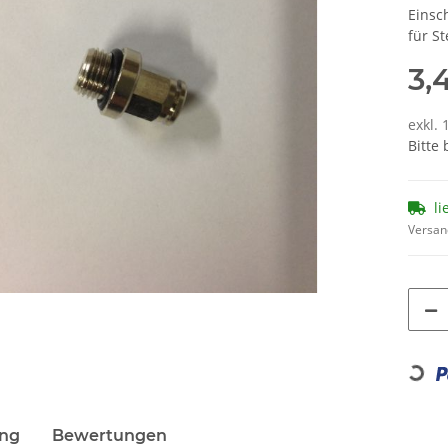
Einsc
für S
3,
exkl. 
Bitte
li
Versan
Loadin
ung
Bewertungen