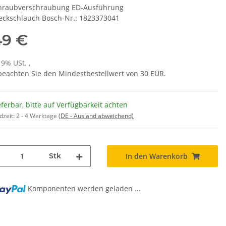
hraubverschraubung ED-Ausführung
teckschlauch Bosch-Nr.: 1823373041
49 €
19% USt. ,
 beachten Sie den Mindestbestellwert von 30 EUR.
eferbar, bitte auf Verfügbarkeit achten
dzeit:
2 - 4 Werktage
(DE - Ausland abweichend)
Stk
In den Warenkorb
Komponenten werden geladen ...
g...