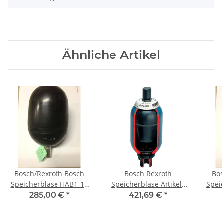
Ähnliche Artikel
Bosch/Rexroth Bosch
Bosch Rexroth
Bos
Speicherblase HAB1-1X
Speicherblase Artikel-
Spei
BLASE NBR Artikel-Nr.:
Nr.: R901242648
BLA
285,00 €
*
421,69 €
*
1535490021