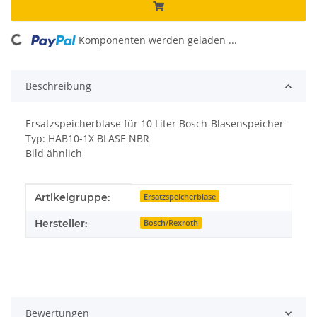
ading...
Komponenten werden geladen ...
Beschreibung
Ersatzspeicherblase für 10 Liter Bosch-Blasenspeicher
Typ: HAB10-1X BLASE NBR
Bild ähnlich
Produkteigenschaft
Wert
Artikelgruppe:
Ersatzspeicherblase
Hersteller:
Bosch/Rexroth
Bewertungen