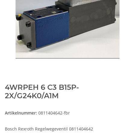
4WRPEH 6 C3 B15P-
2X/G24K0/A1M
Artikelnummer:
0811404642-fbr
Bosch Rexroth Regelwegeventil 0811404642